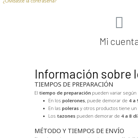
¿Olvidaste la contraseña?
Mi cuent
Información sobre l
TIEMPOS DE PREPARACIÓN
El
tie
mpo de preparación
pueden variar según e
En los
polerones
, puede demorar de
4 a 
En las
poleras
y otros productos tiene u
Los
tazones
pueden demorar de
4 a 8 dí
MÉTODO Y TIEMPOS DE ENVÍO