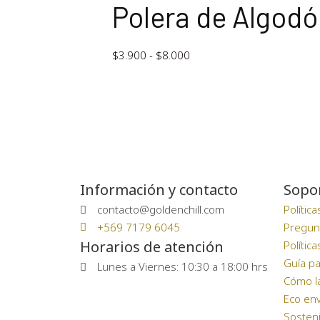
Polera de Algodó
$
3.900
-
$
8.000
Información y contacto
Sopo
contacto@goldenchill.com
Polític
+569 7179 6045
Pregun
Horarios de atención
Polític
Guía pa
Lunes a Viernes: 10:30 a 18:00 hrs
Cómo l
Eco env
Sosteni