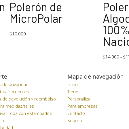
n
Polerón de
Poler
MicroPolar
Algod
100%
$
10.000
Naci
$
14.000
-
$
1
rte
Mapa de navegación
as de privacidad
Inicio
tas frecuentes
Tienda
as de devolución y reembolso
Personaliza
ra medidas/tallas
Para empresas
avar ropa con estampados
Contacto
ío
Soporte
bilidad