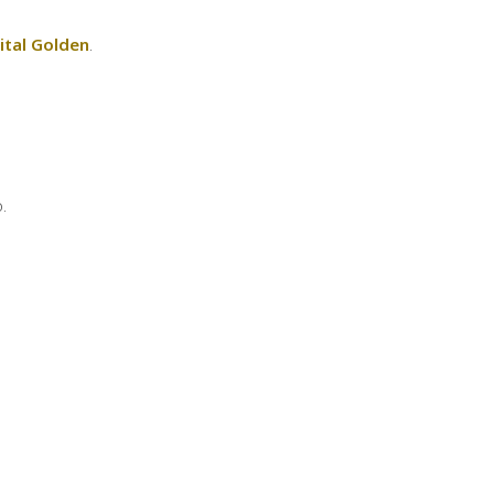
ital Golden
.
.