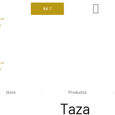
$
0
iza
s
iza
s
Store
Productos
Taza