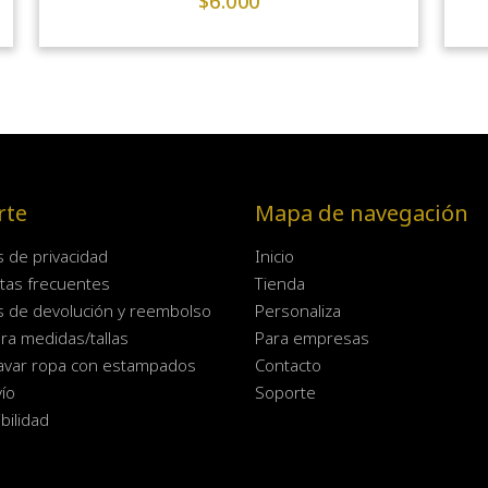
$
6.000
rte
Mapa de navegación
as de privacidad
Inicio
tas frecuentes
Tienda
as de devolución y reembolso
Personaliza
ra medidas/tallas
Para empresas
avar ropa con estampados
Contacto
ío
Soporte
bilidad