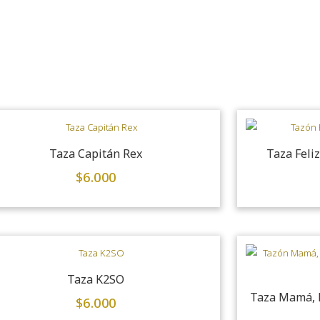
Taza Capitán Rex
Taza Feli
$
6.000
Taza K2SO
Taza Mamá, M
$
6.000