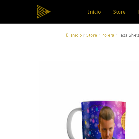
Inicio
Store
Inicio
Store
Polera
Taza She’