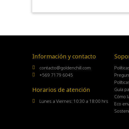
Información y contacto
Sopo
contacto@goldenchill.com
Polític
+569 7179 6045
Pregun
Polític
Horarios de atención
Guía pa
Cómo l
Lunes a Viernes: 10:30 a 18:00 hrs
Eco env
Sosteni