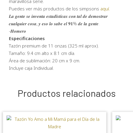
maravillosa serie.
Puedes ver más productos de los simpsons
aquí.
𝑳𝒂 𝒈𝒆𝒏𝒕𝒆 𝒔𝒆 𝒊𝒏𝒗𝒆𝒏𝒕𝒂 𝒆𝒔𝒕𝒂𝒅𝒊́𝒔𝒕𝒊𝒄𝒂𝒔 𝒄𝒐𝒏 𝒕𝒂𝒍 𝒅𝒆 𝒅𝒆𝒎𝒐𝒔𝒕𝒓𝒂𝒓
𝒄𝒖𝒂𝒍𝒒𝒖𝒊𝒆𝒓 𝒄𝒐𝒔𝒂, 𝒚 𝒆𝒔𝒐 𝒍𝒐 𝒔𝒂𝒃𝒆 𝒆𝒍 𝟗𝟏% 𝒅𝒆 𝒍𝒂 𝒈𝒆𝒏𝒕𝒆.
-𝑯𝒐𝒎𝒆𝒓𝒐
Especificaciones
Tazón premium de 11 onzas (325 ml aprox).
Tamaño: 9.4 cm alto x 8.1 cm día.
Área de sublimación: 20 cm x 9 cm.
Incluye caja Individual.
Productos relacionados