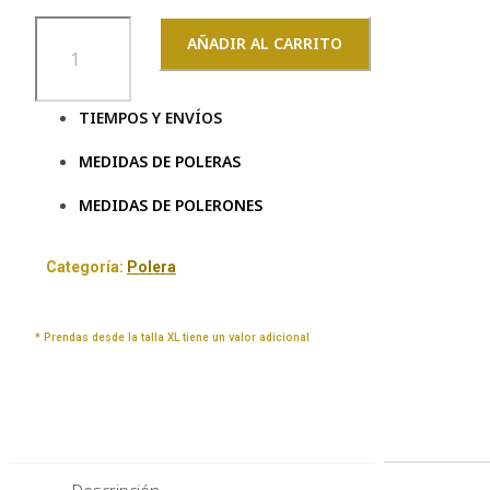
Taza
AÑADIR AL CARRITO
Mejor
Papa
Del
TIEMPOS Y ENVÍOS
Mundo
MEDIDAS DE POLERAS
cantidad
MEDIDAS DE POLERONES
Categoría:
Polera
* Prendas desde la talla XL tiene un valor adicional
Descripción