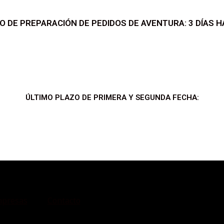
O DE PREPARACIÓN DE PEDIDOS DE AVENTURA: 3 DÍAS H
DIAS
HORAS
MINUTOS
SEGUNDOS
ÚLTIMO PLAZO DE PRIMERA Y SEGUNDA FECHA:
DIAS
HORAS
MINUTOS
SEGUNDOS
presas
Contacto