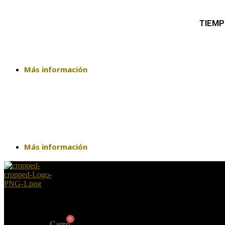
TIEMP
Más información
Más información
Inicio
Store
Personaliza
Em
Carro