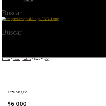
Buscar
Buscar
I
Inicio
/
Store
/
Polera
/
Taza Maggie
Taza Maggie
$
6.000