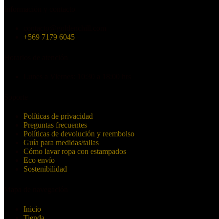
Información y contacto
contacto@goldenchill.com
+569 7179 6045
Horarios de atención
Lunes a Viernes: 10:30 a 18:00 hrs
Soporte
Políticas de privacidad
Preguntas frecuentes
Políticas de devolución y reembolso
Guía para medidas/tallas
Cómo lavar ropa con estampados
Eco envío
Sostenibilidad
Mapa de navegación
Inicio
Tienda