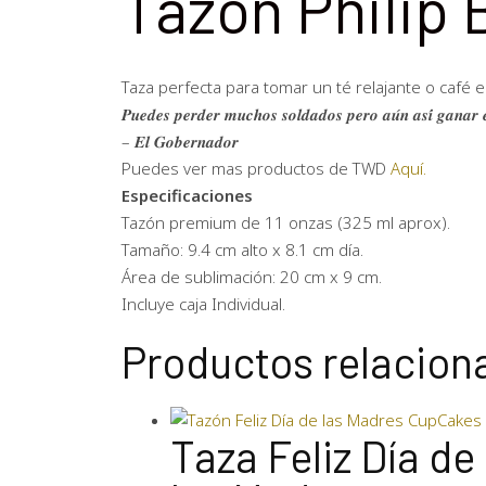
Tazón Philip 
Taza perfecta para tomar un té relajante o café e
𝑷𝒖𝒆𝒅𝒆𝒔 𝒑𝒆𝒓𝒅𝒆𝒓 𝒎𝒖𝒄𝒉𝒐𝒔 𝒔𝒐𝒍𝒅𝒂𝒅𝒐𝒔 𝒑𝒆𝒓𝒐 𝒂𝒖́𝒏 𝒂𝒔𝒊́ 𝒈𝒂𝒏𝒂𝒓 𝒆
– 𝑬𝒍 𝑮𝒐𝒃𝒆𝒓𝒏𝒂𝒅𝒐𝒓
Puedes ver mas productos de TWD
Aquí.
Especificaciones
Tazón premium de 11 onzas (325 ml aprox).
Tamaño: 9.4 cm alto x 8.1 cm día.
Área de sublimación: 20 cm x 9 cm.
Incluye caja Individual.
Productos relacion
Taza Feliz Día de