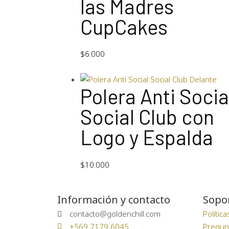
las Madres
CupCakes
$
6.000
Polera Anti Socia
Social Club con
Logo y Espalda
$
10.000
Información y contacto
Sopo
contacto@goldenchill.com
Polític
+569 7179 6045
Pregun