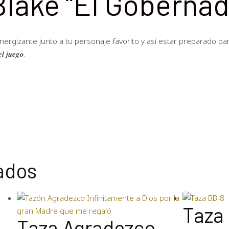
Blake “El Gobernad
nergizante junto a tu personaje favorito y así estar preparado pa
𝒍 𝒋𝒖𝒆𝒈𝒐.
ados
Taza
Taza Agradezco