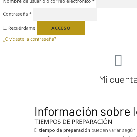
Nombre de usuario o correo electrónico
*
Contraseña
*
Recuérdame
ACCESO
¿Olvidaste la contraseña?
Mi cuent
Información sobre l
TIEMPOS DE PREPARACIÓN
El
tie
mpo de preparación
pueden variar según e