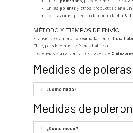
En los
polerones
, puede demorar de
4 a 
En las
poleras
y otros productos tiene u
Los
tazones
pueden demorar de
4 a 8 dí
MÉTODO Y TIEMPOS DE ENVÍO
El envío se demora aproximadamente
1 día hábi
Chile, puede demorar 2 días hábiles)
Los envíos son a domicilio a través de
Chilexpre
Medidas de poleras
¿Cómo mido?
Medidas de polero
¿Cómo medir?