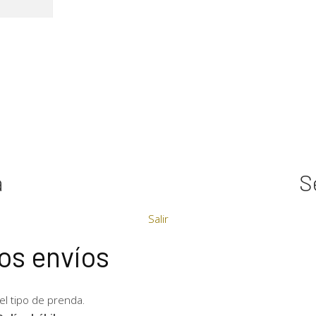
a
S
Salir
os envíos
l tipo de prenda.