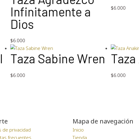
Infinitamente a
$
6.000
Dios
$
6.000
l
Taza Sabine Wren
Taza
$
6.000
$
6.000
rte
Mapa de navegación
as de privacidad
Inicio
tas frecuentes
Tienda