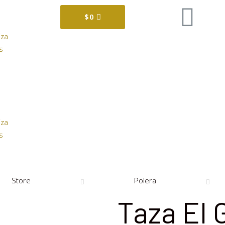
$
0
iza
s
iza
s
Store
Polera
Taza El