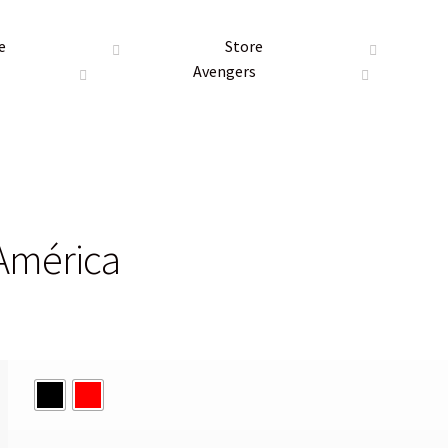
e
Store
Avengers
América