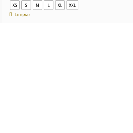
XS
S
M
L
XL
XXL
Limpiar