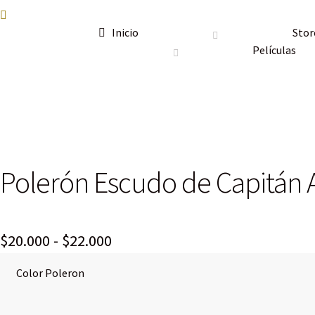
Inicio
Stor
Películas
Polerón Escudo de Capitán 
Rango
$
20.000
-
$
22.000
de
Color Poleron
precios: