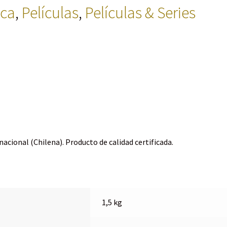
ica
,
Películas
,
Películas & Series
cional (Chilena). Producto de calidad certificada.
1,5 kg