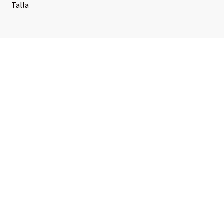
desde
Talla
$20.000
hasta
$22.000