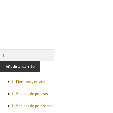
Polerón
Escudo
de
Añadir al carrito
Capitán
América
Tiempos y envíos
cantidad
Medidas de poleras
Medidas de polerones