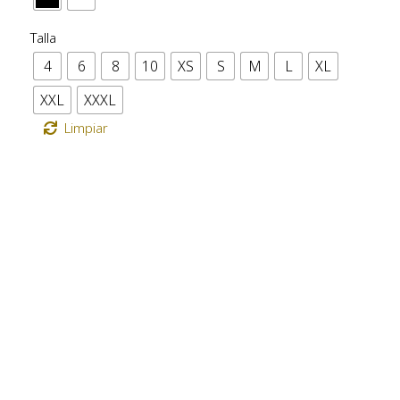
Talla
4
6
8
10
XS
S
M
L
XL
XXL
XXXL
Limpiar