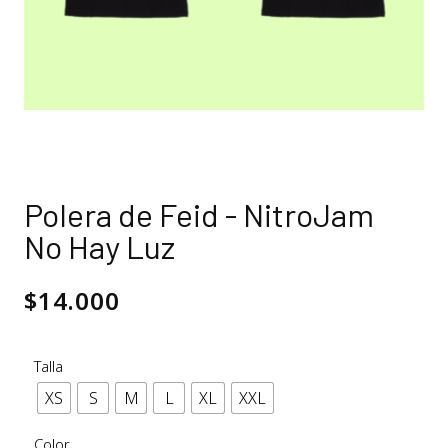
Polera de Feid - NitroJam
No Hay Luz
$
14.000
Talla
XS
S
M
L
XL
XXL
Color