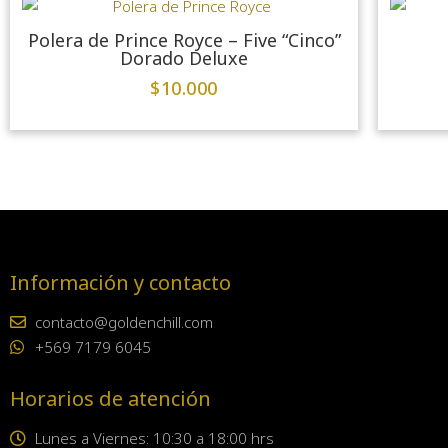
Polera de Prince Royce – Five “Cinco”
Dorado Deluxe
$
10.000
Información y contacto
contacto@goldenchill.com
+569 7179 6045
Horarios de atención
Lunes a Viernes: 10:30 a 18:00 hrs