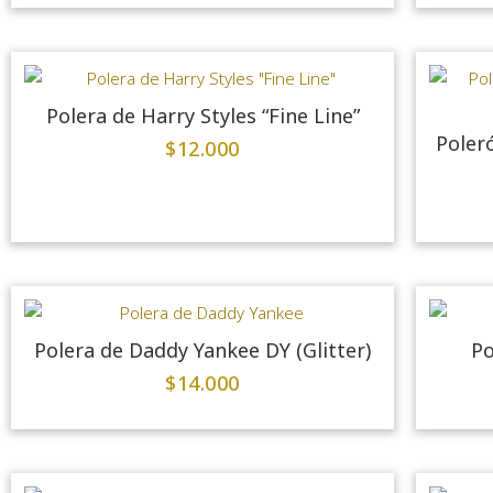
Polera de Harry Styles “Fine Line”
Poler
$
12.000
Polera de Daddy Yankee DY (Glitter)
Po
$
14.000