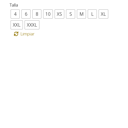
Talla
4
6
8
10
XS
S
M
L
XL
XXL
XXXL
Limpiar