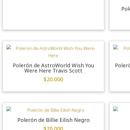
Pol
Polerón de AstroWorld Wish You
Poler
Were Here Travis Scott
$
20.000
Polerón de Billie Eilish Negro
$
20.000