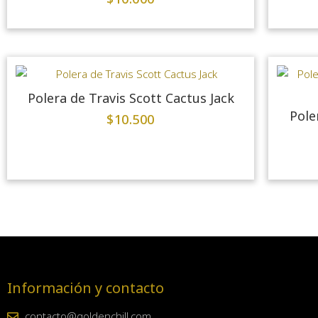
Polera de Travis Scott Cactus Jack
Pole
$
10.500
Información y contacto
contacto@goldenchill.com