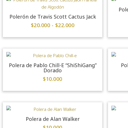
Pol
Polerón de Travis Scott Cactus Jack
$
20.000
-
$
22.000
Polera de Pablo Chill-E “ShiShiGang”
Po
Dorado
$
10.000
Polera de Alan Walker
$
10.000