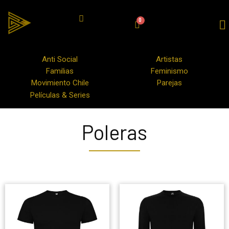
Anti Social
Artistas
Familias
Feminismo
Movimiento Chile
Parejas
Películas & Series
Poleras