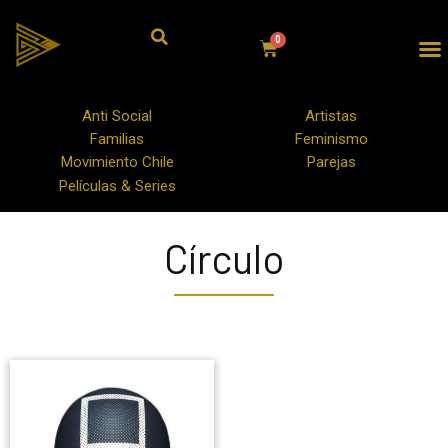
Anti Social
Artistas
Familias
Feminismo
Movimiento Chile
Parejas
Películas & Series
Círculo