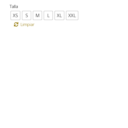
Talla
XS
S
M
L
XL
XXL
Limpiar