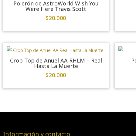
Polerón de AstroWorld Wish You
Were Here Travis Scott
$
20.000
Crop Top de Anuel AA RHLM – Real
P
Hasta La Muerte
$
20.000
Información y contacto