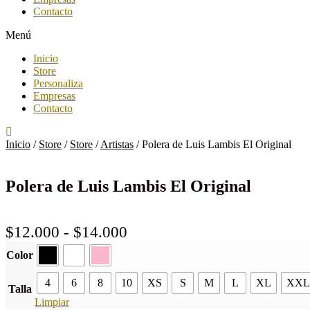
Contacto
Menú
Inicio
Store
Personaliza
Empresas
Contacto
Inicio
/
Store
/
Store
/
Artistas
/
Polera de Luis Lambis El Original
Polera de Luis Lambis El Original
Rango
$
12.000
-
$
14.000
de
Color
precios:
4
6
8
10
desde
XS
S
M
L
XL
XXL
Talla
$12.000
Limpiar