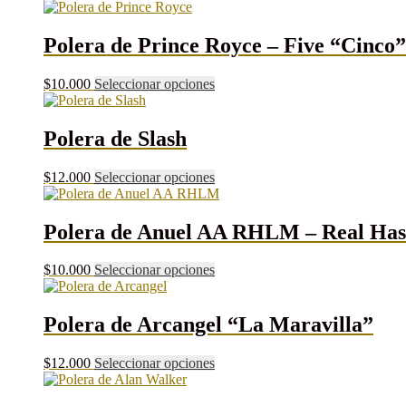
producto
tiene
múltiples
Polera de Prince Royce – Five “Cinco
variantes.
Las
Este
$
10.000
Seleccionar opciones
opciones
producto
se
tiene
pueden
múltiples
Polera de Slash
elegir
variantes.
en
Las
la
Este
$
12.000
Seleccionar opciones
opciones
página
producto
se
de
tiene
pueden
producto
múltiples
Polera de Anuel AA RHLM – Real Has
elegir
variantes.
en
Las
la
Este
$
10.000
Seleccionar opciones
opciones
página
producto
se
de
tiene
pueden
producto
múltiples
Polera de Arcangel “La Maravilla”
elegir
variantes.
en
Las
la
Este
$
12.000
Seleccionar opciones
opciones
página
producto
se
de
tiene
pueden
producto