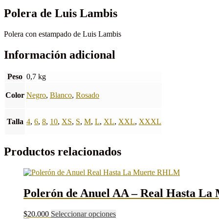
Polera de Luis Lambis
Polera con estampado de Luis Lambis
Información adicional
Peso
0,7 kg
Color
Negro
,
Blanco
,
Rosado
Talla
4
,
6
,
8
,
10
,
XS
,
S
,
M
,
L
,
XL
,
XXL
,
XXXL
Productos relacionados
Polerón de Anuel AA – Real Hasta La
Este
$
20.000
Seleccionar opciones