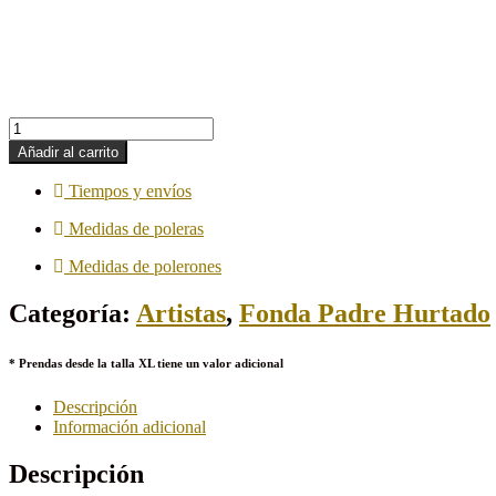
Polera
de
Añadir al carrito
Luis
Lambis
Tiempos y envíos
El
Original
Medidas de poleras
cantidad
Medidas de polerones
Categoría:
Artistas
,
Fonda Padre Hurtado
* Prendas desde la talla XL tiene un valor adicional
Descripción
Información adicional
Descripción