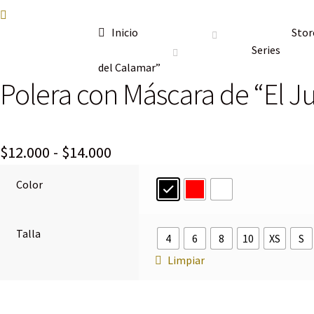
Inicio
Stor
Series
del Calamar”
Polera con Máscara de “El J
Rango
$
12.000
-
$
14.000
de
Color
precios:
desde
Talla
4
6
8
10
XS
S
$12.000
Limpiar
hasta
$14.000