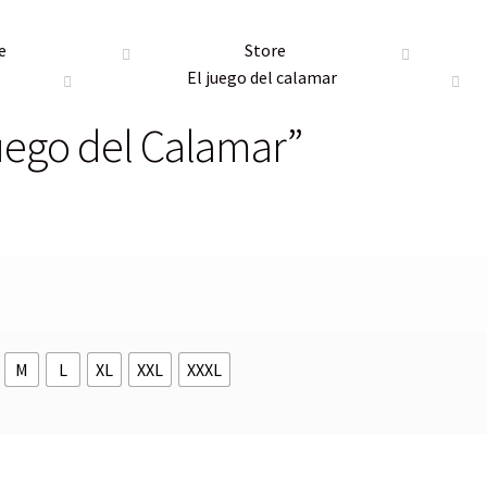
e
Store
El juego del calamar
uego del Calamar”
M
L
XL
XXL
XXXL