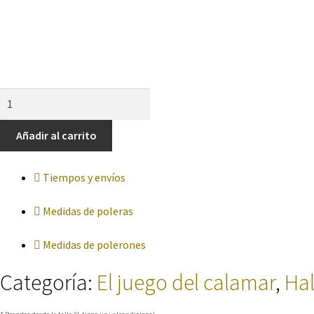
Polera
con
Máscara
Añadir al carrito
de
“El
Tiempos y envíos
Juego
del
Medidas de poleras
Calamar”
cantidad
Medidas de polerones
Categoría:
El juego del calamar
,
Ha
* Prendas desde la talla XL tiene un valor adicional