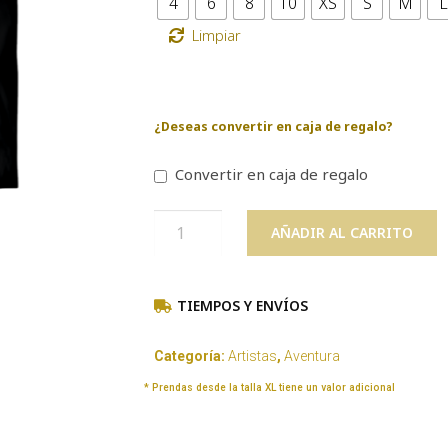
4
6
8
10
XS
S
M
L
Limpiar
¿Deseas convertir en caja de regalo?
Convertir en caja de regalo
AÑADIR AL CARRITO
TIEMPOS Y ENVÍOS
Categoría:
Artistas
,
Aventura
* Prendas desde la talla XL tiene un valor adicional