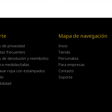
rte
Mapa de navegación
as de privacidad
Inicio
tas frecuentes
Tienda
as de devolución y reembolso
Personaliza
ra medidas/tallas
Para empresas
avar ropa con estampados
Contacto
ío
Soporte
bilidad