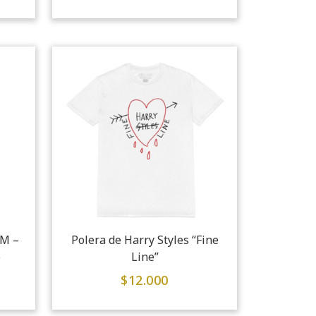
LM –
Polera de Harry Styles “Fine
e
Line”
$
12.000