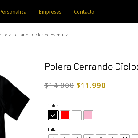
Personaliza
Empresas
Contacto
Polera Cerrando Ciclos de Aventura
Polera Cerrando Ciclo
$
14.000
$
11.990
Color
Talla