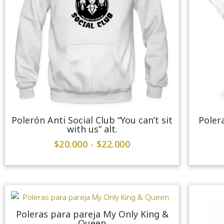
Polerón Anti Social Club “You can’t sit
Polera
with us” alt.
$
20.000
-
$
22.000
Poleras para pareja My Only King &
Queen