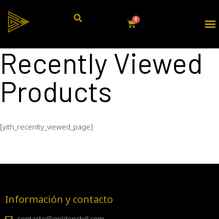
Recently Viewed
Products
[yith_recenlty_viewed_page]
Información y contacto
contacto@goldenchill.com